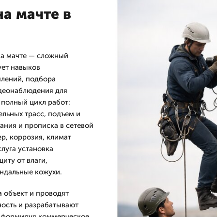
а мачте в
на мачте — сложный
ует навыков
плений, подбора
деонаблюдения для
 полный цикл работ:
ельных трасс, подъем и
ания и прописка в сетевой
р, коррозия, климат
слуга установка
иту от влаги,
андальные кожухи.
 объект и проводят
ость и разрабатывают
, формируя коммерческое