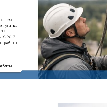
чте под
услуги под
 КП
. С 2013
ыт работы
работы