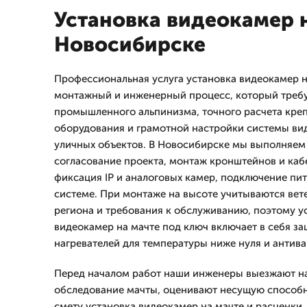
Установка видеокамер н
Новосибирске
Профессиональная услуга установка видеокамер 
монтажный и инженерный процесс, который треб
промышленного альпинизма, точного расчета кре
оборудования и грамотной настройки системы ви
уличных объектов. В Новосибирске мы выполняем
согласование проекта, монтаж кронштейнов и каб
фиксация IP и аналоговых камер, подключение пит
системе. При монтаже на высоте учитываются вете
региона и требования к обслуживанию, поэтому у
видеокамер на мачте под ключ включает в себя защ
нагревателей для температуры ниже нуля и антив
Перед началом работ наши инженеры выезжают на
обследование мачты, оценивают несущую способн
смету установка видеокамер на мачте и расценки