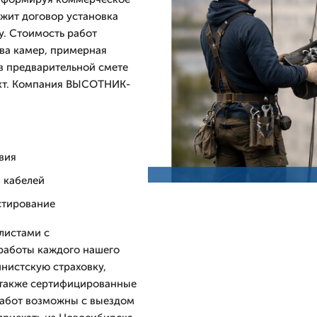
жит договор установка
у. Стоимость работ
тва камер, примерная
 в предварительной смете
ъект. Компания ВЫСОТНИК-
вия
 кабелей
стирование
листами с
работы каждого нашего
инистскую страховку,
 также сертифицированные
 работ возможны с выездом