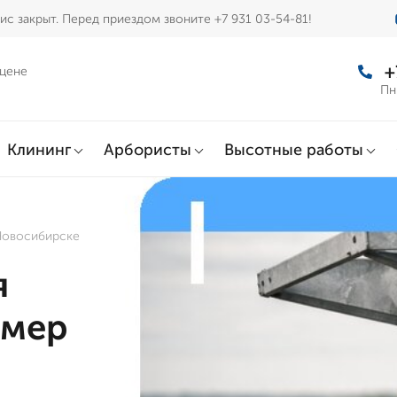
с закрыт. Перед приездом звоните +7 931 03-54-81!
+
 цене
Пн
Клининг
Арбористы
Высотные работы
Новосибирске
я
амер