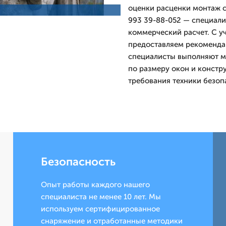
оценки расценки монтаж с
993 39-88-052 — специали
коммерческий расчет. С уч
предоставляем рекомендац
специалисты выполняют мо
по размеру окон и конст
требования техники безоп
Безопасность
Опыт работы каждого нашего
специалиста не менее 10 лет. Мы
используем сертифицированное
снаряжение и отработанные методики