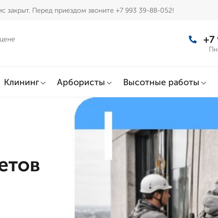
с закрыт. Перед приездом звоните +7 993 39-88-052!
+7
 цене
Пн
Клининг
Арбористы
Высотные работы
етов