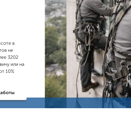
соте в
тов не
лее 3202
вичу или на
 от 10%
работы