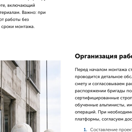
оте, включающий
териалам. Важно: при
т работы без
и сроки монтажа.
Организация раб
Перед началом монтажа ст
проводится детальное обс
смету и согласовываем ра
распоряжении бригады по
сертифицированные строп
обученные альпинисты, и
операций. При необходим
платформы, согласуем дос
Составление проект