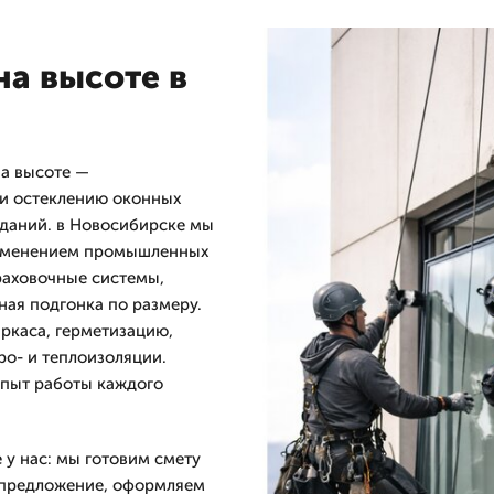
на высоте в
на высоте —
 и остеклению оконных
даний. в Новосибирске мы
рименением промышленных
раховочные системы,
ая подгонка по размеру.
ркаса, герметизацию,
ро- и теплоизоляции.
Опыт работы каждого
 у нас: мы готовим смету
 предложение, оформляем