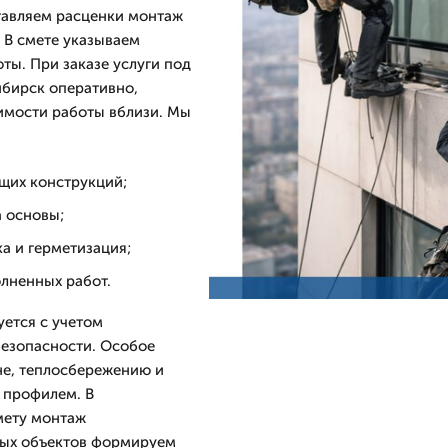
тавляем расценки монтаж
 В смете указываем
ты. При заказе услуги под
ибирск оперативно,
имости работы вблизи. Мы
ущих конструкций;
а основы;
а и герметизация;
олненных работ.
уется с учетом
безопасности. Особое
не, теплосбережению и
 профилем. В
мету монтаж
пных объектов формируем