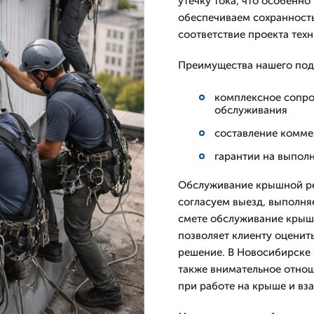
утечку тока, что особенн
обеспечиваем сохранность
соответствие проекта тех
Преимущества нашего под
комплексное сопро
обслуживания
составление комме
гарантии на выпол
Обслуживание крышной рек
согласуем выезд, выполня
смете обслуживание крыш
позволяет клиенту оценит
решение. В Новосибирске 
также внимательное отно
при работе на крыше и вз