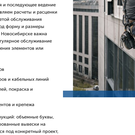
я и последующее ведение
авляем расчеты и расценки
етой обслуживания
од форму и размеры
в Новосибирске важна
егулярное обслуживание
дения элементов или
ов
ров и кабельных линий
лей, покраска и
ентов и крепежа
укций: объемные буквы,
рованные вывески на
ся под конкретный проект,