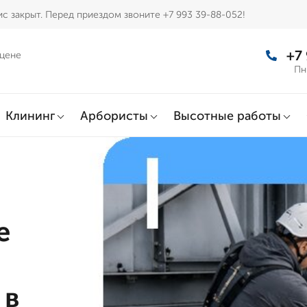
с закрыт. Перед приездом звоните +7 993 39-88-052!
+7
 цене
Пн
Клининг
Арбористы
Высотные работы
е
 в