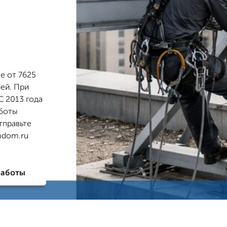
д
е от 7625
лей. При
С 2013 года
аботы
тправьте
mdom.ru
работы