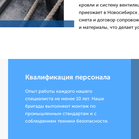
кровли и систему вентиля
приезжает в Новосибирск 
смета и договор сопрово
и материалы, что делает у
Квалификация персонала
Опыт работы каждого нашего
специалиста не менее 10 лет. Наши
бригады выполняют монтаж по
промышленным стандартам и с
соблюдением техники безопасности.