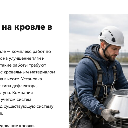
на кровле в
вле — комплекс работ по
 на улучшение тяги и
 такие работы требуют
я с кровельным материалом
а высоте. Установка
т типа дефлектора,
ступа. Компания
учетом систем
од существующую систему
е.
едование кровли,