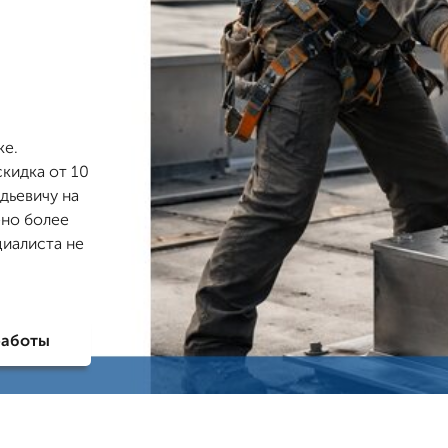
ке.
скидка от 10
дьевичу на
ено более
циалиста не
работы