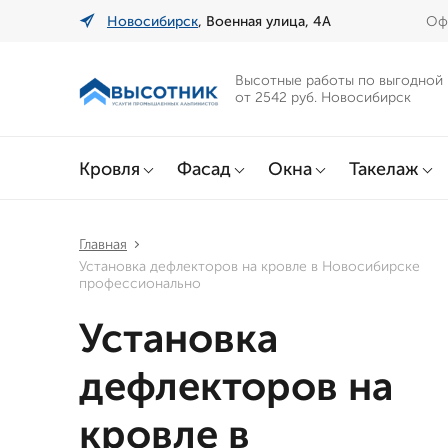
Новосибирск
, Военная улица, 4А
Офи
Высотные работы по выгодной
от 2542 руб. Новосибирск
Кровля
Фасад
Окна
Такелаж
Главная
Установка дефлекторов на кровле в Новосибирске
профессионально
Установка
дефлекторов на
кровле в