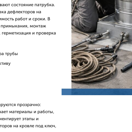
вают состояние патрубка.
вка дефлекторов на
имость работ и сроки. В
а примыкания, монтаж
, герметизация и проверка
ра трубы
ктиву
ируются прозрачно:
чает материалы и работы,
ментирует этапы и
торов на кровле под ключ,