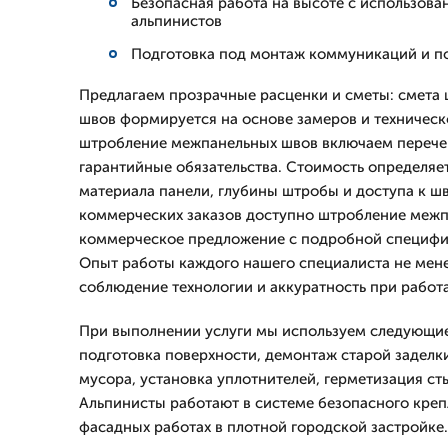
Безопасная работа на высоте с использо
альпинистов
Подготовка под монтаж коммуникаций и п
Предлагаем прозрачные расценки и сметы: смета
швов формируется на основе замеров и техническо
штробление межпанельных швов включаем перечен
гарантийные обязательства. Стоимость определяет
материала панели, глубины штробы и доступа к шв
коммерческих заказов доступно штробление меж
коммерческое предложение с подробной специфи
Опыт работы каждого нашего специалиста не менее
соблюдение технологии и аккуратность при работ
При выполнении услуги мы используем следующие
подготовка поверхности, демонтаж старой заделк
мусора, установка уплотнителей, герметизация ст
Альпинисты работают в системе безопасного креп
фасадных работах в плотной городской застройк