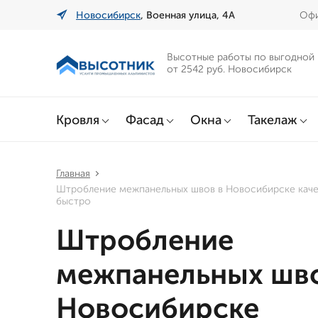
Новосибирск
, Военная улица, 4А
Офи
Высотные работы по выгодной
от 2542 руб. Новосибирск
Кровля
Фасад
Окна
Такелаж
Главная
Штробление межпанельных швов в Новосибирске каче
быстро
Штробление
межпанельных шво
Новосибирске