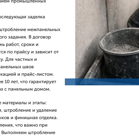
ванием промышленных
оследующая заделка
 штробление межпанельных
го задания. В договор
ь работ, сроки и
ся по прайсу и зависит от
у. Для частных и
панельных швов
кацией и прайс-листом.
 10 лет, что гарантирует
ах с панельным домом.
 материалы и этапы:
и, штробление и удаление
ыков и финишная отделка.
ления, что важно при
е. Выполняем штробление