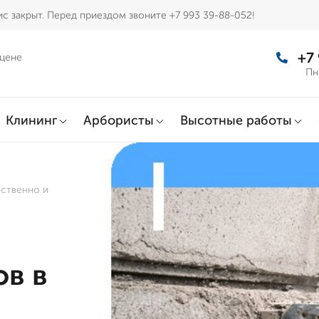
с закрыт. Перед приездом звоните +7 993 39-88-052!
+7
 цене
Пн
Клининг
Арбористы
Высотные работы
ственно и
в в