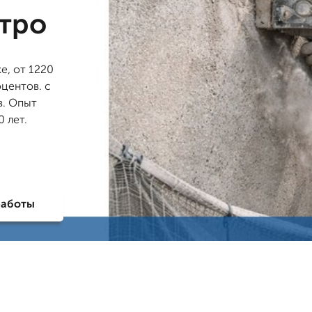
стро
, от 1220
оцентов. с
в. Опыт
 лет.
работы