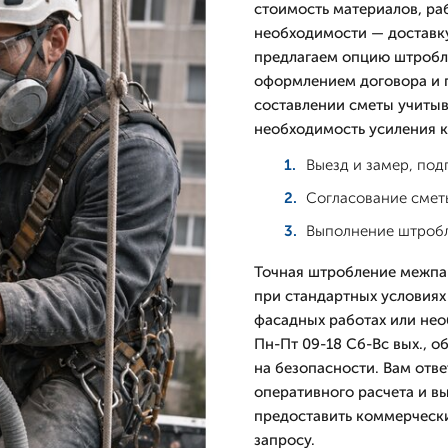
стоимость материалов, ра
необходимости — доставку
предлагаем опцию штробл
оформлением договора и 
составлении сметы учитыв
необходимость усиления к
Выезд и замер, по
Согласование смет
Выполнение штробл
Точная штробление межпан
при стандартных условиях
фасадных работах или не
Пн-Пт 09-18 Сб-Вс вых., 
на безопасности. Вам отв
оперативного расчета и в
предоставить коммерчески
запросу.